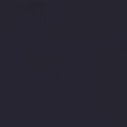
Sie suchen noch Ihren perfekten Web-Auftritt im Internet?
Ich helfe Ihnen dabei, Ihre Vorstellungen umzusetzen.
Zögern Sie nicht und kontaktieren Sie mich.